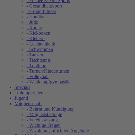
- Frisbee & Fun Sports
- Gesundheitssport
- Group Fitness
- Handball
- Judo
- Karate
- Kickboxen
- Klettern
- Leichtathletik
- Schwimmen
- Tanzen
- Tischtennis
- Triathlon
- Turnen/Kinderturnen
- Volleyball
- Wettkampfgymnastik
Specials
Trainingszeiten
Jugend
Mitgliedschaft
- Beitritt und Kündigung
- Mitgliedsbeiträge
- Vereinssatzung
- Wichtige Fragen
- Zuzahlungspflichtige Angebote