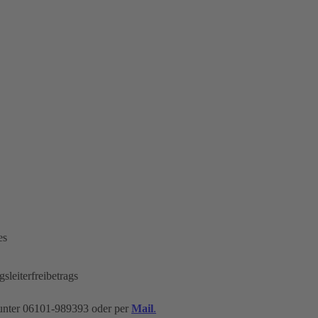
es
leiterfreibetrags
ch unter 06101-989393 oder per
Mail
.