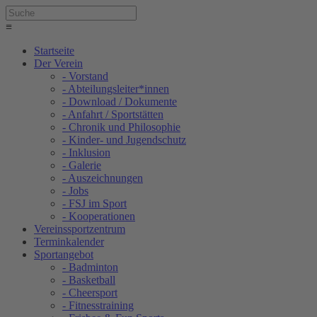
≡
Startseite
Der Verein
- Vorstand
- Abteilungsleiter*innen
- Download / Dokumente
- Anfahrt / Sportstätten
- Chronik und Philosophie
- Kinder- und Jugendschutz
- Inklusion
- Galerie
- Auszeichnungen
- Jobs
- FSJ im Sport
- Kooperationen
Vereinssportzentrum
Terminkalender
Sportangebot
- Badminton
- Basketball
- Cheersport
- Fitnesstraining