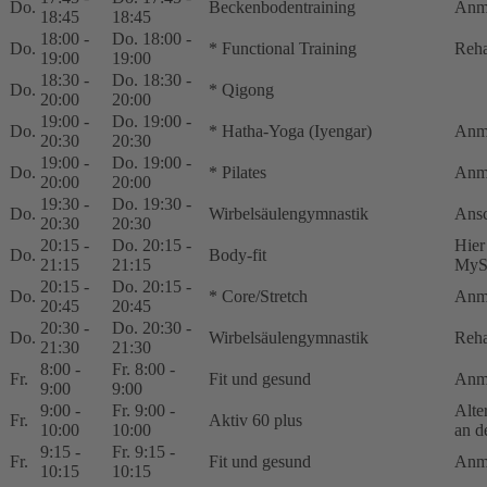
Do.
Beckenbodentraining
Anm
18:45
18:45
18:00 -
Do. 18:00 -
Do.
* Functional Training
Reha
19:00
19:00
18:30 -
Do. 18:30 -
Do.
* Qigong
20:00
20:00
19:00 -
Do. 19:00 -
Do.
* Hatha-Yoga (Iyengar)
Anm
20:30
20:30
19:00 -
Do. 19:00 -
Do.
* Pilates
Anm
20:00
20:00
19:30 -
Do. 19:30 -
Do.
Wirbelsäulengymnastik
Ansc
20:30
20:30
20:15 -
Do. 20:15 -
Hier
Do.
Body-fit
21:15
21:15
MyS
20:15 -
Do. 20:15 -
Do.
* Core/Stretch
Anm
20:45
20:45
20:30 -
Do. 20:30 -
Do.
Wirbelsäulengymnastik
Reha
21:30
21:30
8:00 -
Fr. 8:00 -
Fr.
Fit und gesund
Anm
9:00
9:00
9:00 -
Fr. 9:00 -
Alte
Fr.
Aktiv 60 plus
10:00
10:00
an d
9:15 -
Fr. 9:15 -
Fr.
Fit und gesund
Anm
10:15
10:15