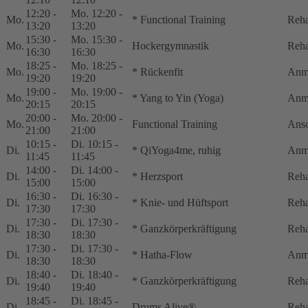
12:20 -
Mo. 12:20 -
Mo.
* Functional Training
Reha
13:20
13:20
15:30 -
Mo. 15:30 -
Mo.
Hockergymnastik
Reha
16:30
16:30
18:25 -
Mo. 18:25 -
Mo.
* Rückenfit
Anm
19:20
19:20
19:00 -
Mo. 19:00 -
Mo.
* Yang to Yin (Yoga)
Anm
20:15
20:15
20:00 -
Mo. 20:00 -
Mo.
Functional Training
Ansc
21:00
21:00
10:15 -
Di. 10:15 -
Di.
* QiYoga4me, ruhig
Anme
11:45
11:45
14:00 -
Di. 14:00 -
Di.
* Herzsport
Reha
15:00
15:00
16:30 -
Di. 16:30 -
Di.
* Knie- und Hüftsport
Reha
17:30
17:30
17:30 -
Di. 17:30 -
Di.
* Ganzkörperkräftigung
Reha
18:30
18:30
17:30 -
Di. 17:30 -
Di.
* Hatha-Flow
Anm
18:30
18:30
18:40 -
Di. 18:40 -
Di.
* Ganzkörperkräftigung
Reha
19:40
19:40
18:45 -
Di. 18:45 -
Di.
Drums Alive®
Reha