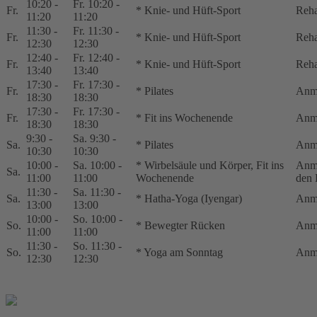
10:20 -
Fr. 10:20 -
Fr.
* Knie- und Hüft-Sport
Reha
11:20
11:20
11:30 -
Fr. 11:30 -
Fr.
* Knie- und Hüft-Sport
Reha
12:30
12:30
12:40 -
Fr. 12:40 -
Fr.
* Knie- und Hüft-Sport
Reha
13:40
13:40
17:30 -
Fr. 17:30 -
Fr.
* Pilates
Anm
18:30
18:30
17:30 -
Fr. 17:30 -
Fr.
* Fit ins Wochenende
Anm
18:30
18:30
9:30 -
Sa. 9:30 -
Sa.
* Pilates
Anm
10:30
10:30
10:00 -
Sa. 10:00 -
* Wirbelsäule und Körper, Fit ins
Anme
Sa.
11:00
11:00
Wochenende
den 
11:30 -
Sa. 11:30 -
Sa.
* Hatha-Yoga (Iyengar)
Anm
13:00
13:00
10:00 -
So. 10:00 -
So.
* Bewegter Rücken
Anm
11:00
11:00
11:30 -
So. 11:30 -
So.
* Yoga am Sonntag
Anm
12:30
12:30