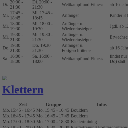
20:00 -
Di. 20:00 -
Di.
Wettkampf und Fitness
ab 16 Jah
21:30
21:30
17:45 -
Mi. 17:45 -
Mi.
Anfänger
Kinder 8 b
18:45
18:45
18:00 -
Mi. 18:00 -
Anfänger u.
Mi.
Jgdl. ab 1
19:30
19:30
Wiedereinsteiger
19:30 -
Mi. 19:30 -
Anfänger u.
Mi.
Erwachse
21:30
21:30
Wiedereinsteiger
19:30 -
Do. 19:30 -
Anfänger u.
Do.
ab 16 Jah
21:30
21:30
Fortgeschrittene
16:00 -
Sa. 16:00 -
findet nu
Sa.
Wettkampf und Fitness
18:00
18:00
Do) statt
Klettern
Zeit
Gruppe
Infos
Mo.
15:45 - 16:45
Mo. 15:45 - 16:45
Bouldern
Mo.
16:45 - 17:45
Mo. 16:45 - 17:45
Bouldern
Mo.
17:00 - 18:30
Mo. 17:00 - 18:30
Klettertraining
Mo.
18:30 - 20:00
Mo. 18:30 - 20:00
Klettertraining Fortgeschrittene