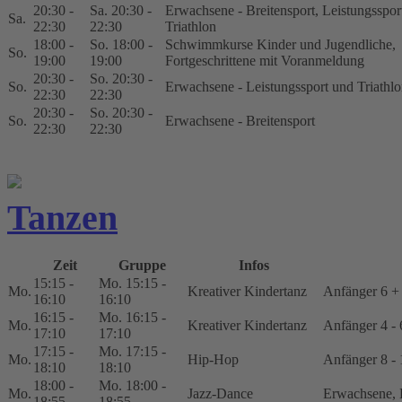
20:30 -
Sa. 20:30 -
Erwachsene - Breitensport, Leistungsspor
Sa.
22:30
22:30
Triathlon
18:00 -
So. 18:00 -
Schwimmkurse Kinder und Jugendliche,
So.
19:00
19:00
Fortgeschrittene mit Voranmeldung
20:30 -
So. 20:30 -
So.
Erwachsene - Leistungssport und Triathl
22:30
22:30
20:30 -
So. 20:30 -
So.
Erwachsene - Breitensport
22:30
22:30
Tanzen
Zeit
Gruppe
Infos
15:15 -
Mo. 15:15 -
Mo.
Kreativer Kindertanz
Anfänger 6 + 
16:10
16:10
16:15 -
Mo. 16:15 -
Mo.
Kreativer Kindertanz
Anfänger 4 - 
17:10
17:10
17:15 -
Mo. 17:15 -
Mo.
Hip-Hop
Anfänger 8 -
18:10
18:10
18:00 -
Mo. 18:00 -
Mo.
Jazz-Dance
Erwachsene, 
18:55
18:55