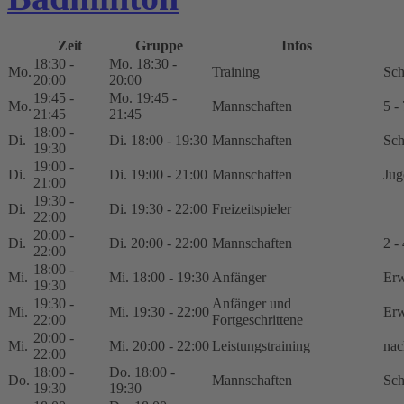
Zeit
Gruppe
Infos
18:30 -
Mo. 18:30 -
Mo.
Training
Sch
20:00
20:00
19:45 -
Mo. 19:45 -
Mo.
Mannschaften
5 -
21:45
21:45
18:00 -
Di.
Di. 18:00 - 19:30
Mannschaften
Sch
19:30
19:00 -
Di.
Di. 19:00 - 21:00
Mannschaften
Jug
21:00
19:30 -
Di.
Di. 19:30 - 22:00
Freizeitspieler
22:00
20:00 -
Di.
Di. 20:00 - 22:00
Mannschaften
2 -
22:00
18:00 -
Mi.
Mi. 18:00 - 19:30
Anfänger
Er
19:30
19:30 -
Anfänger und
Mi.
Mi. 19:30 - 22:00
Er
22:00
Fortgeschrittene
20:00 -
Mi.
Mi. 20:00 - 22:00
Leistungstraining
nac
22:00
18:00 -
Do. 18:00 -
Do.
Mannschaften
Sch
19:30
19:30