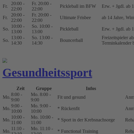
20:00 -
Fr. 20:00 -
Fr.
Pickleball im BFW
Erw. + Jgdl. ab 
22:00
22:00
20:00 -
Fr. 20:00 -
Fr.
Ultimate Frisbee
ab 14 Jahre, Win
22:00
22:00
10:00 -
So. 10:00 -
So.
Pickleball
Erw. + Jgdl. ab 
13:00
13:00
13:00 -
So. 13:00 -
Freizeitspieler a
So.
Bouncerball
14:30
14:30
Terminkalender 
Gesundheitssport
Zeit
Gruppe
Infos
8:00 -
Mo. 8:00 -
Mo.
Fit und gesund
Anm
9:00
9:00
9:00 -
Mo. 9:00 -
Mo.
* Rückenfit
Anm
10:00
10:00
10:00 -
Mo. 10:00 -
Mo.
* Sport in der Krebsnachsorge
Reha
11:00
11:00
11:10 -
Mo. 11:10 -
Mo.
* Functional Training
Reha
12:10
12:10