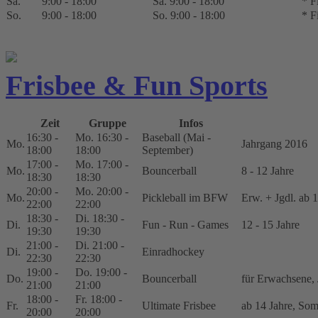
Sa.
9:00 - 18:00
Sa. 9:00 - 18:00
* F
So.
9:00 - 18:00
So. 9:00 - 18:00
* F
Frisbee & Fun Sports
Zeit
Gruppe
Infos
16:30 -
Mo. 16:30 -
Baseball (Mai -
Mo.
Jahrgang 2016
18:00
18:00
September)
17:00 -
Mo. 17:00 -
Mo.
Bouncerball
8 - 12 Jahre
18:30
18:30
20:00 -
Mo. 20:00 -
Mo.
Pickleball im BFW
Erw. + Jgdl. ab 
22:00
22:00
18:30 -
Di. 18:30 -
Di.
Fun - Run - Games
12 - 15 Jahre
19:30
19:30
21:00 -
Di. 21:00 -
Di.
Einradhockey
22:30
22:30
19:00 -
Do. 19:00 -
Do.
Bouncerball
für Erwachsene, 
21:00
21:00
18:00 -
Fr. 18:00 -
Fr.
Ultimate Frisbee
ab 14 Jahre, So
20:00
20:00