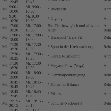
19:45
19:45
9:00 -
Mi. 9:00 -
Mi.
* Rückenfit
Anm
10:00
10:00
9:30 -
Mi. 9:30 -
Mi.
* Qigong
Anm
10:30
10:30
17:00 -
Mi. 17:00 -
Bio-Fit - beweglich und aktiv im
Anme
Mi.
18:30
18:30
Alter
Reha
17:00 -
Mi. 17:00 -
Mi.
* Herzsport "Herz-Fit"
Reha
18:00
18:00
17:30 -
Mi. 17:30 -
Mi.
* Sport in der Krebsnachsorge
Reha
18:30
18:30
17:30 -
Mi. 17:30 -
Mi.
* Core3D/Rückenfit
Anm
18:25
18:25
17:30 -
Mi. 17:30 -
Mi.
* Vinyasa-Flow (Yoga)
Anm
18:30
18:30
18:00 -
Mi. 18:00 -
Mi.
* Ganzkörperkräftigung
Reha
19:00
19:00
18:45 -
Mi. 18:45 -
Mi.
* Körper in Balance
Reha
19:45
19:45
18:45 -
Mi. 18:45 -
Mi.
* Pilates
Anm
19:45
19:45
19:15 -
Mi. 19:15 -
Mi.
* Schulter-Nacken-Fit
Reha
20:15
20:15
17:45 -
Do. 17:45 -