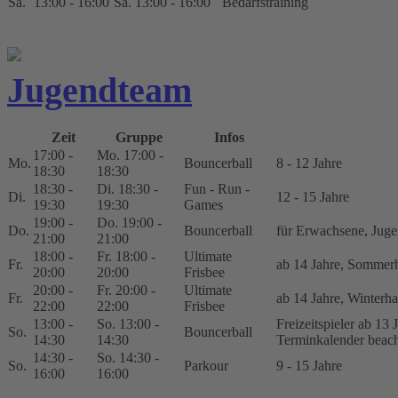
Sa.
13:00 - 16:00
Sa. 13:00 - 16:00
Bedarfstraining
Jugendteam
Zeit
Gruppe
Infos
17:00 -
Mo. 17:00 -
Mo.
Bouncerball
8 - 12 Jahre
18:30
18:30
18:30 -
Di. 18:30 -
Fun - Run -
Di.
12 - 15 Jahre
19:30
19:30
Games
19:00 -
Do. 19:00 -
Do.
Bouncerball
für Erwachsene, Juge
21:00
21:00
18:00 -
Fr. 18:00 -
Ultimate
Fr.
ab 14 Jahre, Sommerh
20:00
20:00
Frisbee
20:00 -
Fr. 20:00 -
Ultimate
Fr.
ab 14 Jahre, Winterha
22:00
22:00
Frisbee
13:00 -
So. 13:00 -
Freizeitspieler ab 13 
So.
Bouncerball
14:30
14:30
Terminkalender beach
14:30 -
So. 14:30 -
So.
Parkour
9 - 15 Jahre
16:00
16:00